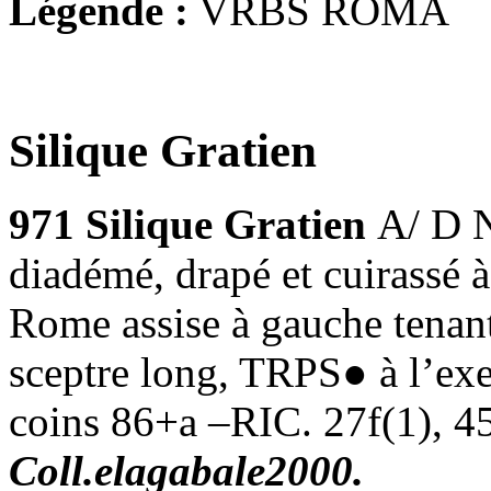
Légende :
VRBS ROMA
Silique Gratien
971 Silique Gratien
A/ D 
diadémé, drapé et cuirassé
Rome assise à gauche tenan
sceptre long, TRPS● à l’ex
coins 86+a –RIC. 27f(1), 4
Coll.elagabale2000.