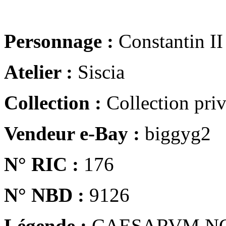
Personnage :
Constantin II
Atelier :
Siscia
Collection :
Collection pri
Vendeur e-Bay :
biggyg2
N° RIC :
176
N° NBD :
9126
Légende :
CAESARVM N