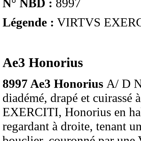
N° NBD :
8997
Légende :
VIRTVS EXERC
Ae3 Honorius
8997 Ae3 Honorius
A/ D 
diadémé, drapé et cuirassé 
EXERCITI, Honorius en habi
regardant à droite, tenant u
bouclier, couronné par une 