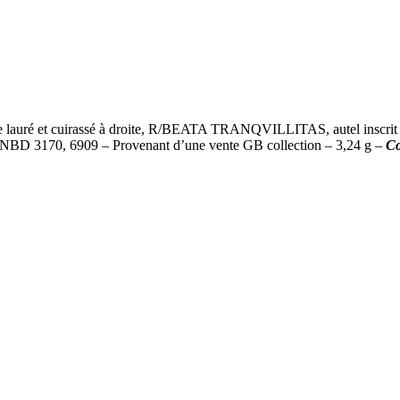
ré et cuirassé à droite, R/BEATA TRANQVILLITAS, autel inscrit VO/
 NBD 3170, 6909 – Provenant d’une vente GB collection – 3,24 g –
Co