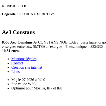
N° NBD :
8568
Légende :
GLORIA EXERCITVS
Ae3 Constans
8568 Ae3 Constans
A/ CONSTANS NOB CAES, buste lauré, drapé et c
enseignes entre eux, SMTSΔ à l'exergue - Thessalonique – 335/336
10,51 euros
Mentions légales
Contact
Creation site internet
Liens
Maj le 07 2026 à 04h01
Site valide W3C
Optimisé pour Mozilla, IE7 et IE8