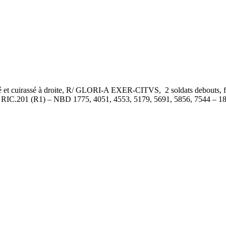
uirassé à droite, R/ GLORI-A EXER-CITVS, 2 soldats debouts, face à
 – RIC.201 (R1) – NBD 1775, 4051, 4553, 5179, 5691, 5856, 7544 – 18