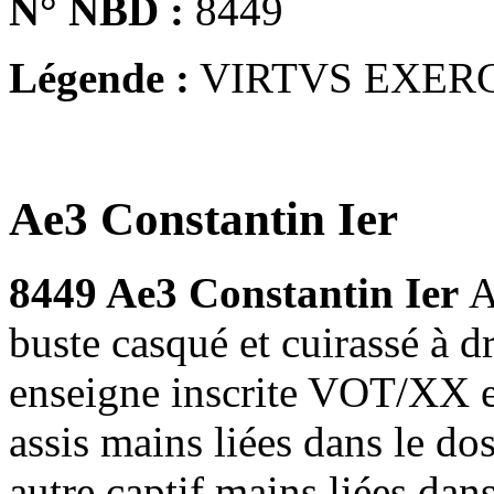
N° NBD :
8449
Légende :
VIRTVS EXER
Ae3 Constantin Ier
8449 Ae3 Constantin Ier
A
buste casqué et cuirassé à
enseigne inscrite VOT/XX en
assis mains liées dans le do
autre captif mains liées da