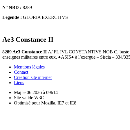
N° NBD :
8289
Légende :
GLORIA EXERCITVS
Ae3 Constance II
8289 Ae3 Constance II
A/ FL IVL CONSTANTIVS NOB C, buste lauré 
enseignes militaires entre eux, ●ASIS● à l’exergue – Siscia – 334/
Mentions légales
Contact
Creation site internet
Liens
Maj le 06 2026 à 09h14
Site valide W3C
Optimisé pour Mozilla, IE7 et IE8