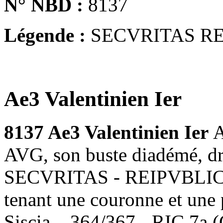
N° NBD :
8137
Légende :
SECVRITAS R
Ae3 Valentinien Ier
8137 Ae3 Valentinien Ier
AVG, son buste diadémé, dra
SECVRITAS - REIPVBLICAE,
tenant une couronne et une
Siscia – 364/367 - RIC.7a 