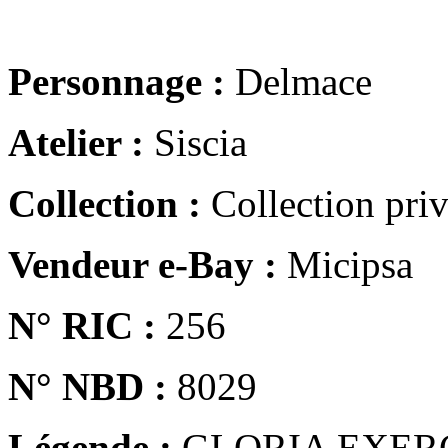
Personnage :
Delmace
Atelier :
Siscia
Collection :
Collection pri
Vendeur e-Bay :
Micipsa
N° RIC :
256
N° NBD :
8029
Légende :
GLORIA EXER