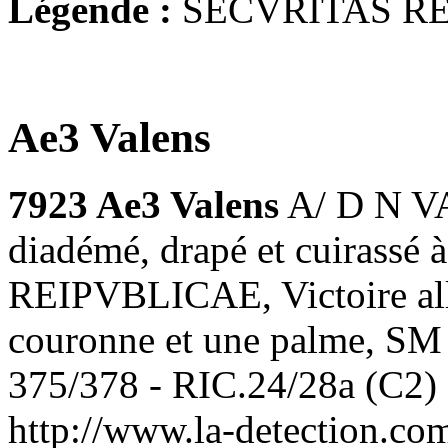
Légende :
SECVRITAS R
Ae3 Valens
7923 Ae3 Valens
A/ D N VA
diadémé, drapé et cuirassé
REIPVBLICAE, Victoire all
couronne et une palme, SM 
375/378 - RIC.24/28a (C2)
http://www.la-detection.c