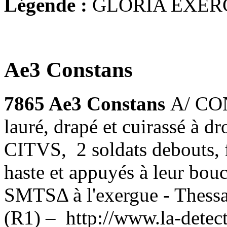
Légende :
GLORIA EXER
Ae3 Constans
7865 Ae3 Constans
A/ CO
lauré, drapé et cuirassé à
CITVS, 2 soldats debouts, f
haste et appuyés à leur bouc
SMTSΔ à l'exergue - Thess
(R1) –
http://www.la-dete