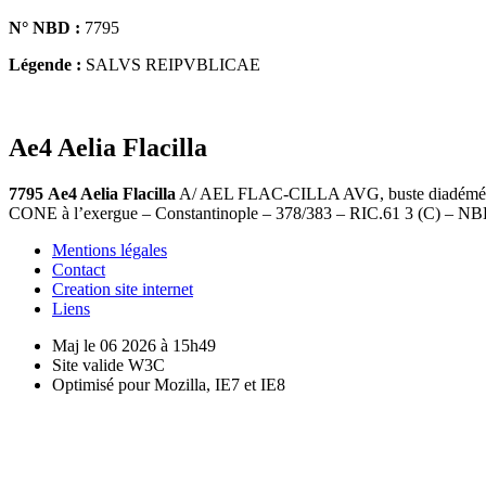
N° NBD :
7795
Légende :
SALVS REIPVBLICAE
Ae4 Aelia Flacilla
7795
Ae4 Aelia Flacilla
A/ AEL FLAC-CILLA AVG, buste diadémé et dr
CONE à l’exergue – Constantinople – 378/383 – RIC.61 3 (C) – N
Mentions légales
Contact
Creation site internet
Liens
Maj le 06 2026 à 15h49
Site valide W3C
Optimisé pour Mozilla, IE7 et IE8