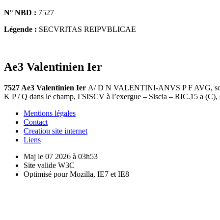
N° NBD :
7527
Légende :
SECVRITAS REIPVBLICAE
Ae3 Valentinien Ier
7527 Ae3 Valentinien Ier
A/ D N VALENTINI-ANVS P F AVG, son bus
K P / Q dans le champ, ΓSISCV à l’exergue – Siscia – RIC.15 a (C), 
Mentions légales
Contact
Creation site internet
Liens
Maj le 07 2026 à 03h53
Site valide W3C
Optimisé pour Mozilla, IE7 et IE8