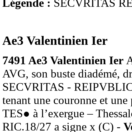
Légende :
SECVRITAS R
Ae3 Valentinien Ier
7491 Ae3 Valentinien Ier
AVG, son buste diadémé, dra
SECVRITAS - REIPVBLICAE,
tenant une couronne et une
TES● à l’exergue – Thessal
RIC.18/27 a signe x (C) -
V