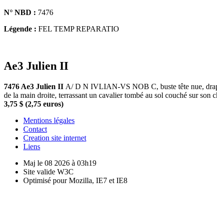
N° NBD :
7476
Légende :
FEL TEMP REPARATIO
Ae3 Julien II
7476 Ae3 Julien II
A/ D N IVLIAN-VS NOB C, buste tête nue, drapé e
de la main droite, terrassant un cavalier tombé au sol couché sur son
3,75 $ (2,75 euros)
Mentions légales
Contact
Creation site internet
Liens
Maj le 08 2026 à 03h19
Site valide W3C
Optimisé pour Mozilla, IE7 et IE8