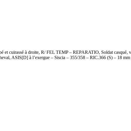
t cuirassé à droite, R/ FEL TEMP – REPARATIO, Soldat casqué, vêtu m
 cheval, ASIS[D] à l’exergue – Siscia – 355/358 – RIC.366 (S) – 18 mm 