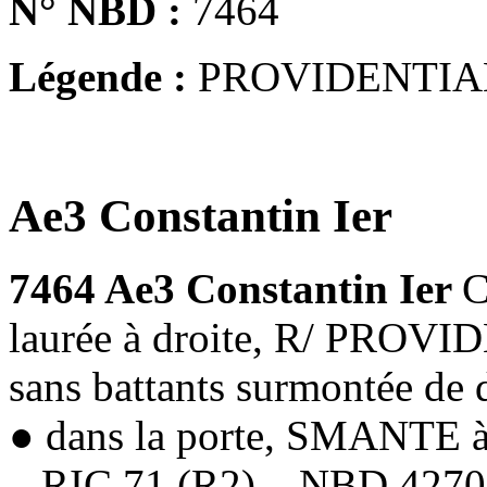
N° NBD :
7464
Légende :
PROVIDENTIA
Ae3 Constantin Ier
7464 Ae3 Constantin Ier
C
laurée à droite, R/ PROV
sans battants surmontée de d
● dans la porte, SMANTE à
– RIC.71 (R2) – NBD 4270,