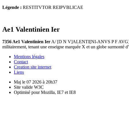
Légende :
RESTITVTOR REIPVBLICAE
Ae1 Valentinien Ier
7356 Ae1 Valentinien Ier
A/ [D N V]ALENTI[NI-ANVS P F AVG], Bus
militairement, tenant une enseigne marquée X et un globe surmonté 
Mentions légales
Contact
Creation site internet
Liens
Maj le 07 2026 à 20h37
Site valide W3C
Optimisé pour Mozilla, IE7 et IE8