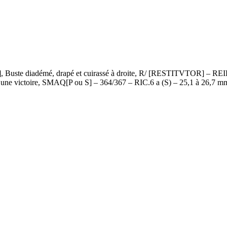
te diadémé, drapé et cuirassé à droite, R/ [RESTITVTOR] – REIPV
d’une victoire, SMAQ[P ou S] – 364/367 – RIC.6 a (S) – 25,1 à 26,7 m