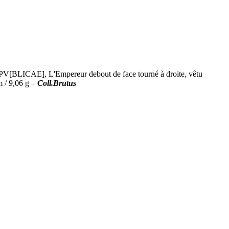
[BLICAE], L'Empereur debout de face tourné à droite, vêtu
m / 9,06 g –
Coll.Brutus