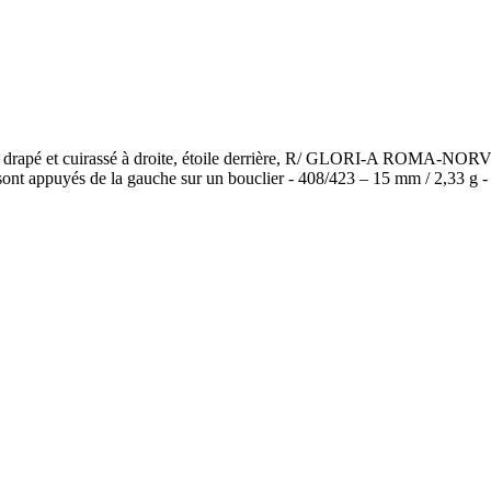
pé et cuirassé à droite, étoile derrière, R/ GLORI-A ROMA-NORVM,
t sont appuyés de la gauche sur un bouclier - 408/423 – 15 mm / 2,33 g 