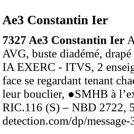
Ae3 Constantin Ier
7327 Ae3 Constantin Ier
A
AVG, buste diadémé, drapé 
IA EXERC - ITVS, 2 enseign
face se regardant tenant cha
leur bouclier, ●SMHB à l’e
RIC.116 (S) – NBD 2722, 54
detection.com/dp/message-