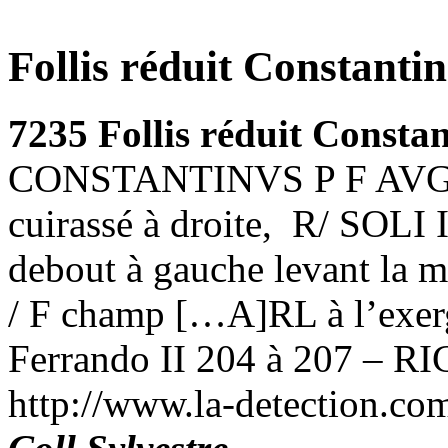
Follis réduit Constantin
7235
Follis réduit Consta
CONSTANTINVS P F AVG, so
cuirassé à droite, R/ SOLI
debout à gauche levant la m
/ F champ […A]RL à l’exer
Ferrando II 204 à 207 – RI
http://www.la-detection.c