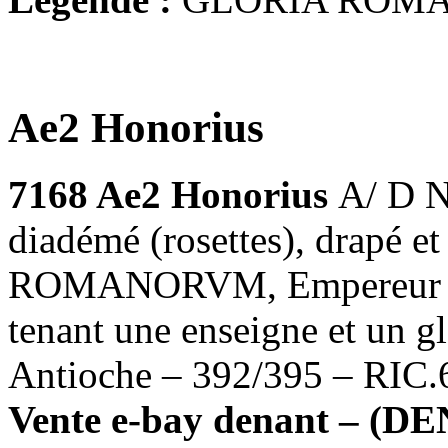
Ae2 Honorius
7168 Ae2 Honorius
A/ D 
diadémé (rosettes), drapé e
ROMANORVM, Empereur debo
tenant une enseigne et un g
Antioche – 392/395 – RIC.6
Vente e-bay denant – (
DE