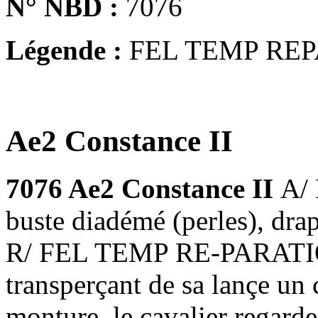
N° NBD :
7076
Légende :
FEL TEMP REP
Ae2 Constance II
7076 Ae2 Constance II
A/
buste diadémé (perles), drapé
R/ FEL TEMP RE-PARATIO, 
transperçant de sa lançe un 
monture
, le cavalier regard