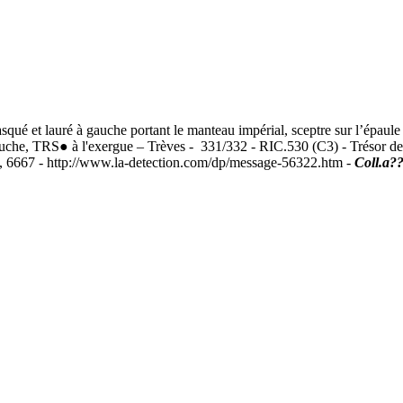
 lauré à gauche portant le manteau impérial, sceptre sur l’épaule ga
 gauche, TRS● à l'exergue – Trèves - 331/332 - RIC.530 (C3) - Trésor d
, 6667 - http://www.la-detection.com/dp/message-56322.htm -
Coll.a?