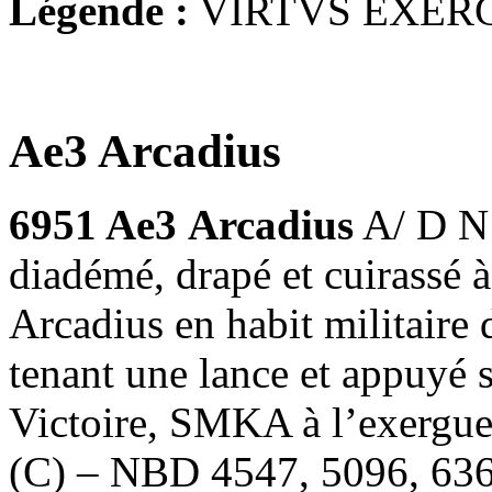
Légende :
VIRTVS EXERC
Ae3 Arcadius
6951 Ae3
Arcadius
A/ D N
diadémé, drapé et cuirassé
Arcadius en habit militaire 
tenant une lance et appuyé 
Victoire, SMKA à l’exergu
(C) – NBD 4547, 5096, 6366