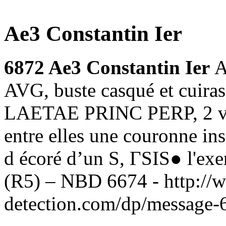
Ae3 Constantin Ier
6872 Ae3 Constantin Ier
A
AVG, buste casqué et cuira
LAETAE PRINC PERP, 2 vict
entre elles une couronne in
d écoré d’un S, ΓSIS● l'exe
(R5) – NBD 6674 -
http://
detection.com/dp/message-