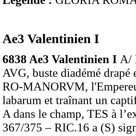
Ae3 Valentinien I
6838 Ae3 Valentinien I
A/
AVG, buste diadémé drapé e
RO-MANORVM, l'Empereur a
labarum et traînant un capti
A dans le champ, TES à l’e
367/375 – RIC.16 a (S) sign