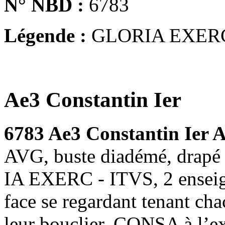
N° NBD :
6783
Légende :
GLORIA EXER
Ae3 Constantin Ier
6783 Ae3 Constantin Ier 
AVG, buste diadémé, drapé 
IA EXERC - ITVS, 2 enseign
face se regardant tenant cha
leur bouclier, CONSA à l’e