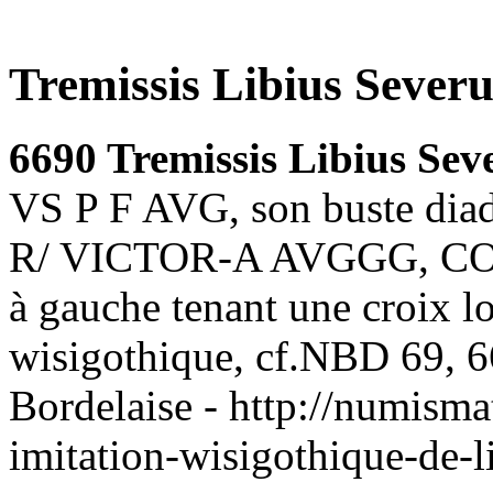
Tremissis Libius Severu
6690 Tremissis Libius Sev
VS P F AVG, son buste diadé
R/ VICTOR-A AVGGG, CONOI
à gauche tenant une croix l
wisigothique, cf.NBD 69, 
Bordelaise - http://numism
imitation-wisigothique-de-l