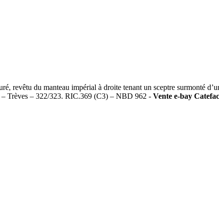
 revêtu du manteau impérial à droite tenant un sceptre surmonté 
ue – Trèves – 322/323. RIC.369 (C3) – NBD 962 -
Vente e-bay Cateface