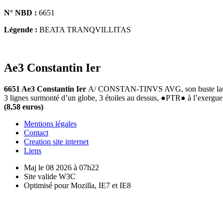
N° NBD :
6651
Légende :
BEATA TRANQVILLITAS
Ae3 Constantin Ier
6651 Ae3 Constantin Ier
A/ CONSTAN-TINVS AVG, son buste lauré,
3 lignes surmonté d’un globe, 3 étoiles au dessus, ●PTR● à l’exerg
(8,58 euros)
Mentions légales
Contact
Creation site internet
Liens
Maj le 08 2026 à 07h22
Site valide W3C
Optimisé pour Mozilla, IE7 et IE8