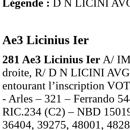
Légende :
D N LICINI AV
Ae3 Licinius Ier
281
Ae3 Licinius Ier
A/ IM
droite, R/ D N LICINI AVG
entourant l’inscription VOT
- Arles – 321 – Ferrando 54
RIC.234 (C2) – NBD 15019
36404, 39275, 48001, 4828