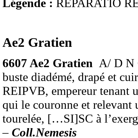
Légende :
REPARATIO R
Ae2 Gratien
6607 Ae2 Gratien
A/ D N
buste diadémé, drapé et cu
REIPVB, empereur tenant un
qui le couronne et relevant
tourelée, […SI]SC à l’exer
–
Coll.Nemesis