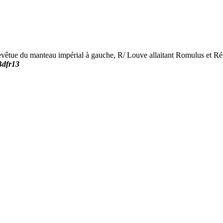
e du manteau impérial à gauche, R/ Louve allaitant Romulus et Rémus,
Bdfr13