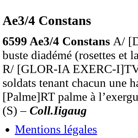
Ae3/4 Constans
6599 Ae3/4 Constans
A/ 
buste diadémé (rosettes et la
R/ [GLOR-IA EXERC-I]TVS,
soldats tenant chacun une ha
[Palme]RT palme à l’exerg
(S) –
Coll.Iigaug
Mentions légales