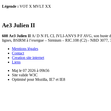
Légende :
VOT X MVLT XX
Ae3 Julien II
608
Ae3 Julien II
A/ D N FL CL IVLI-ANVS P F AVG, son buste diadém
lignes, BSIRM à l’exergue – Sirmium – RIC.108 (C2) - NBD 3077, 3
Mentions légales
Contact
Creation site internet
Liens
Maj le 07 2026 à 09h56
Site valide W3C
Optimisé pour Mozilla, IE7 et IE8