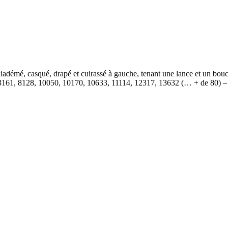
é, casqué, drapé et cuirassé à gauche, tenant une lance et un boucl
161, 8128, 10050, 10170, 10633, 11114, 12317, 13632 (… + de 80) – 