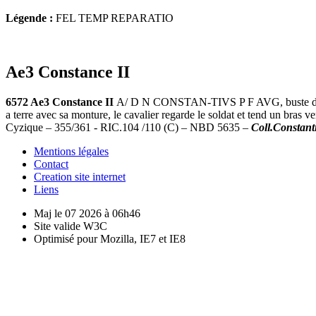
Légende :
FEL TEMP REPARATIO
Ae3 Constance II
6572 Ae3 Constance II
A/ D N CONSTAN-TIVS P F AVG, buste diadém
a terre avec sa monture, le cavalier regarde le soldat et tend un bras v
Cyzique – 355/361 - RIC.104 /110 (C) – NBD 5635 –
Coll.Constant
Mentions légales
Contact
Creation site internet
Liens
Maj le 07 2026 à 06h46
Site valide W3C
Optimisé pour Mozilla, IE7 et IE8