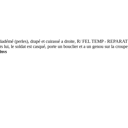
é (perles), drapé et cuirassé a droite, R/ FEL TEMP - REPARATIO, S
ers lui, le soldat est casqué, porte un bouclier et a un genou sur la cro
invs