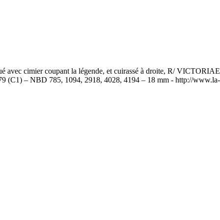
ec cimier coupant la légende, et cuirassé à droite, R/ VICTORIAE
IC.79 (C1) – NBD 785, 1094, 2918, 4028, 4194 – 18 mm - http://www.l