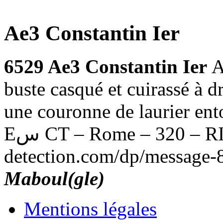
Ae3 Constantin Ier
6529 Ae3 Constantin Ier
A
buste casqué et cuirassé à 
une couronne de laurier ent
Eﺱ CT – Rome – 320 – RIC.201 (R4) - http://www.la-
detection.com/dp/message-
Maboul(gle)
Mentions légales