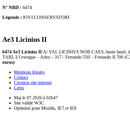
N° NBD :
6474
Légende :
IOVI CONSERVATORI
Ae3 Licinius II
6474 Ae3 Licinius II
A/ VAL LICINIVS NOB CAES, buste lauré, drapé
TARL à l’exergue – Arles – 317 - Ferrando 550 – Ferrando II 706 (
euros)
Mentions légales
Contact
Creation site internet
Liens
Maj le 07 2026 à 02h47
Site valide W3C
Optimisé pour Mozilla, IE7 et IE8