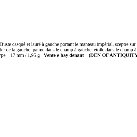
asqué et lauré à gauche portant le manteau impérial, sceptre sur l’é
lier de la gauche, palme dans le champ à gauche, étoile dans le champ 
type – 17 mm / 1,95 g -
Vente e-bay denant – (
DEN OF ANTIQUIT