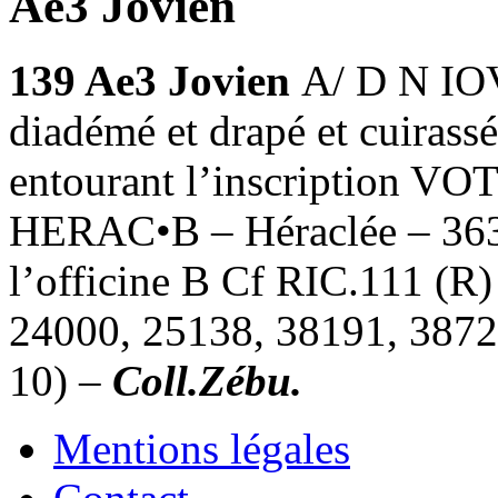
Ae3 Jovien
139
Ae3 Jovien
A/ D N IO
diadémé et drapé et cuirass
entourant l’inscription VOT
HERAC•B – Héraclée – 363
l’officine B Cf RIC.111 (
24000, 25138, 38191, 3872
10) –
Coll.Zébu.
Mentions légales