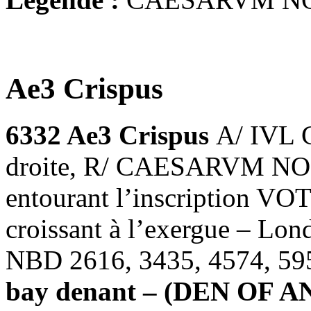
Ae3 Crispus
6332 Ae3 Crispus
A/ IVL 
droite, R/ CAESARVM NOS
entourant l’inscription VO
croissant à l’exergue – Lo
NBD 2616, 3435, 4574, 595
bay denant – (
DEN OF A