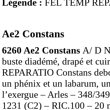
Légende :
FEL TEMP REP
Ae2 Constans
6260 Ae2 Constans
A/ D 
buste diadémé, drapé et cu
REPARATIO Constans debout
un phénix et un labarum, u
l’exergue – Arles – 348/34
1231 (C2) – RIC.100 – 20 