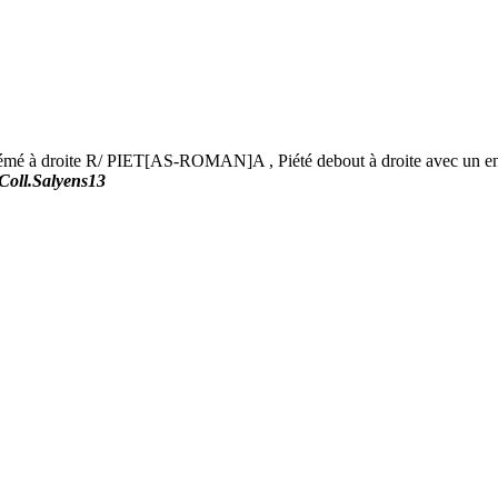
roite R/ PIET[AS-ROMAN]A , Piété debout à droite avec un enfant 
Coll.Salyens13