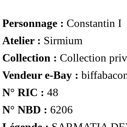
Personnage :
Constantin I
Atelier :
Sirmium
Collection :
Collection pri
Vendeur e-Bay :
biffabaco
N° RIC :
48
N° NBD :
6206
Légende :
SARMATIA DE