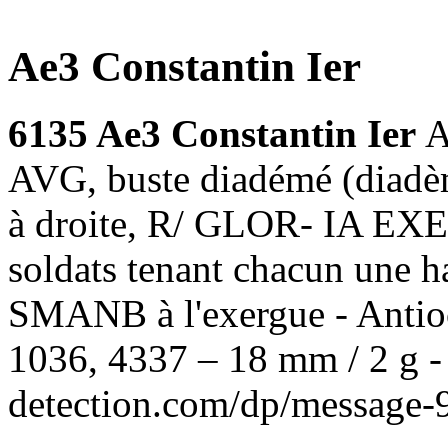
Ae3 Constantin Ier
6135 Ae3 Constantin Ier
A
AVG, buste diadémé (diadème
à droite, R/ GLOR- IA EXE
soldats tenant chacun une ha
SMANB à l'exergue - Antio
1036, 4337 – 18 mm / 2 g -
detection.com/dp/message-