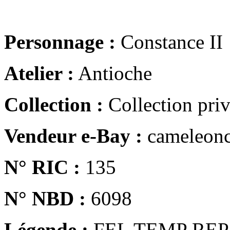
Personnage :
Constance II
Atelier :
Antioche
Collection :
Collection pri
Vendeur e-Bay :
cameleonc
N° RIC :
135
N° NBD :
6098
Légende :
FEL TEMP REP