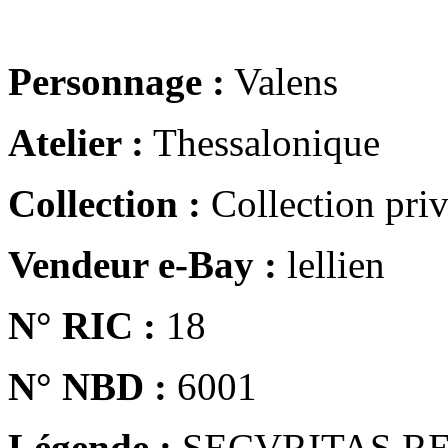
Personnage :
Valens
Atelier :
Thessalonique
Collection :
Collection pri
Vendeur e-Bay :
lellien
N° RIC :
18
N° NBD :
6001
Légende :
SECVRITAS R