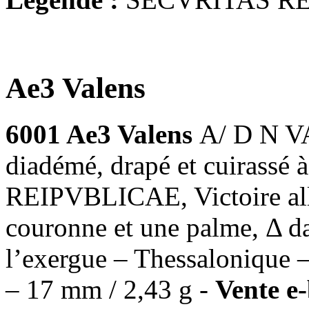
Ae3 Valens
6001 Ae3 Valens
A/ D N V
diadémé, drapé et cuirassé
REIPVBLICAE, Victoire all
couronne et une palme, Δ d
l’exergue – Thessalonique –
– 17 mm / 2,43 g -
Vente e-