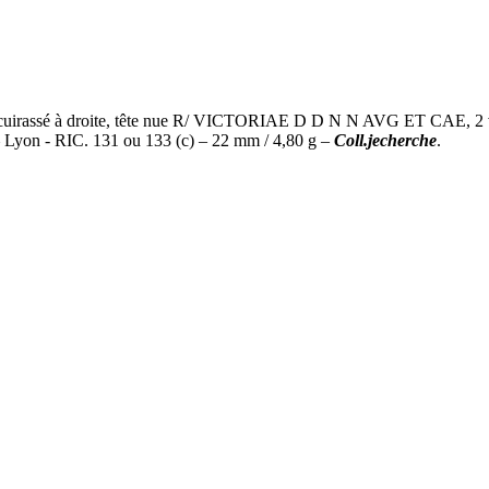
é à droite, tête nue R/ VICTORIAE D D N N AVG ET CAE, 2 victoires
yon - RIC. 131 ou 133 (c) – 22 mm / 4,80 g –
Coll.jecherche
.