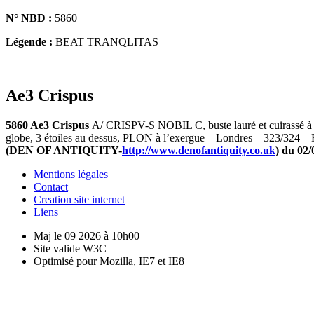
N° NBD :
5860
Légende :
BEAT TRANQLITAS
Ae3 Crispus
5860 Ae3 Crispus
A/ CRISPV-S NOBIL C, buste lauré et cuirassé à 
globe, 3 étoiles au dessus, PLON à l’exergue – Londres – 323/324 –
(
DEN OF ANTIQUITY-
http://www.denofantiquity.co.uk
) du 02/
Mentions légales
Contact
Creation site internet
Liens
Maj le 09 2026 à 10h00
Site valide W3C
Optimisé pour Mozilla, IE7 et IE8