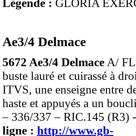
Légende :
GLORIA EXER
Ae3/4 Delmace
5672 Ae3/4 Delmace
A/ F
buste lauré et cuirassé à 
ITVS, une enseigne entre d
haste et appuyés a un bouc
– 336/337 – RIC.145 (R3) 
ligne :
http://www.gb-